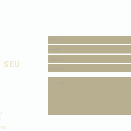
 SEU
O
0
7
ira