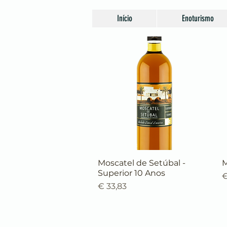
Início
Enoturismo
Moscatel de Setúbal -
Visualização rápida
M
Superior 10 Anos
P
€
Preço
€ 33,83