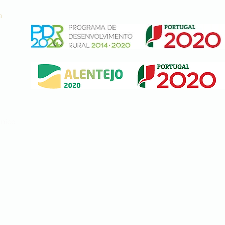
a
ónico