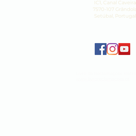
IC1, Canal Caveira
7570-107 Grândol
Setúbal, Portugal
Livro de Reclamações Eletr
www.livroreclamacoes.pt