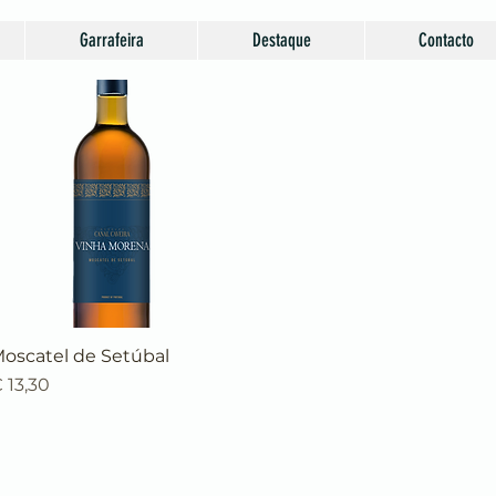
Garrafeira
Destaque
Contacto
oscatel de Setúbal
Visualização rápida
reço
 13,30