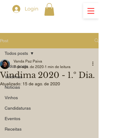
Login
Post
Todos posts
Vanda Paz Paiva
Todos posts
7 de ago. de 2020
1 min de leitura
Vindima 2020 - 1.º Dia.
Vindimas
Atualizado:
15 de ago. de 2020
Noticias
Vinhos
Candidaturas
Eventos
Receitas