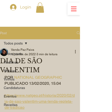
Login
Post
Todos posts
Vanda Paz Paiva
Todos posts
12 de fev. de 2022
3 min de leitura
DIA DE SÃO
Vindimas
VALENTIM
Noticias
POR 
NATIONAL GEOGRAPHIC
Vinhos
PUBLICADO 13/02/2020, 15:04
Candidaturas
https://www.natgeo.pt/historia/2020/02/d
Eventos
ia-de-sao-valentim-uma-lenda-repleta-
Receitas
de-tradicao