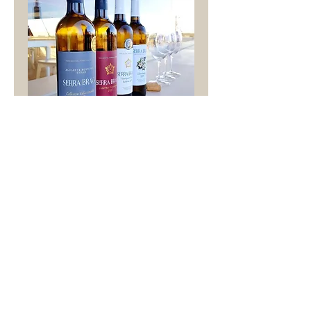
"Quero provar tudo"
1 Espumante Branco HCC
1 Frisante Serra Brava
1 Vinho Branco HCC
1 Vinho Tinto HCC
1 Vinho Tinto Serra Brava
1 Licor
1 Moscatel de Setúbal
Com tapas