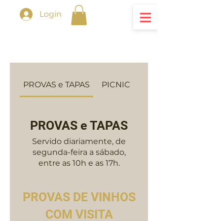
Login
PROVAS e TAPAS
PICNIC
PROVAS e TAPAS
Servido diariamente, de
segunda-feira a sábado,
entre as 10h e as 17h.
PROVAS DE VINHOS
COM VISITA